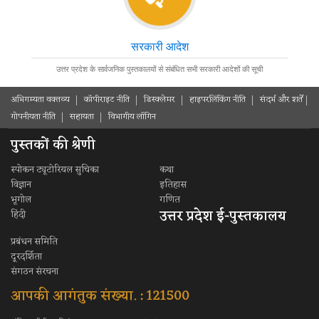
इटावा
राजकीय जिला पुस्तकालय
सरकारी आदेश
अयोध्या
उत्तर प्रदेश के सार्वजनिक पुस्तकालयों से संबंधित सभी सरकारी आदेशों की सूची
राजकीय जिला पुस्तकालय
अभिगम्यता वक्तव्य
कॉपीराइट नीति
डिस्क्लेमर
हाइपरलिंकिंग नीति
संदर्भ और शर्ते
फतेहपुर
गोपनीयता नीति
सहायता
विभागीय लॉगिन
राजकीय जिला पुस्तकालय
पुस्तकों की श्रेणी
फ़िरोजाबाद
स्पोकन ट्यूटोरियल सुचिका
कथा
राजकीय जिला पुस्तकालय
विज्ञान
इतिहास
भूगोल
गणित
जी.बी. नगर
उत्तर प्रदेश ई-पुस्तकालय
हिंदी
राजकीय जिला पुस्तकालय
प्रबंधन समिति
गाजियाबाद
दूरदर्शिता
राजकीय जिला पुस्तकालय
संगठन संरचना
गाजियाबाद
आपकी आगंतुक संख्या. : 121500
ग़ाज़ीपुर
राजकीय जिला पुस्तकालय