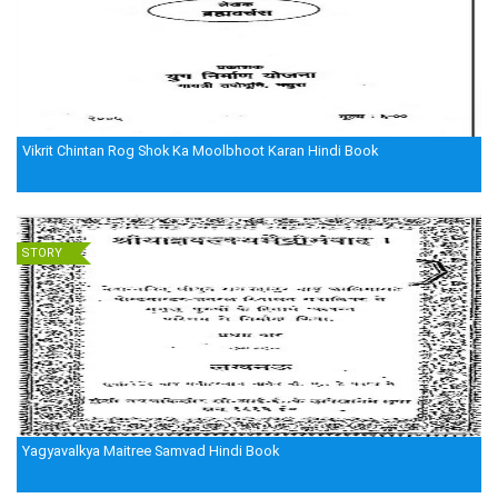
Vikrit Chintan Rog Shok Ka Moolbhoot Karan Hindi Book
STORY
Yagyavalkya Maitree Samvad Hindi Book