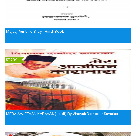
Majaaj Aur Unki Shayri Hindi Book
STORY
MERA AAJEEVAN KARAVAS (Hindi) By Vinayak Damodar Savarkar