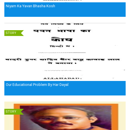
Niyam Ka Yavan Bhasha Kosh
STORY
Our Educational Problem By Har Dayal
STORY