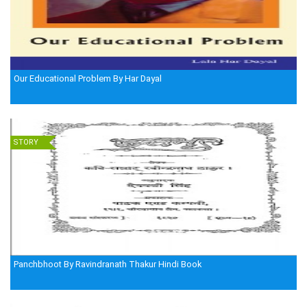
Our Educational Problem By Har Dayal
STORY
Panchbhoot By Ravindranath Thakur Hindi Book