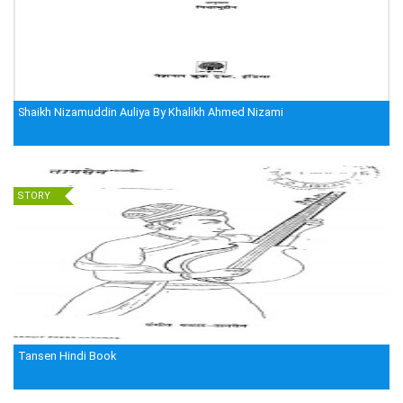
Shaikh Nizamuddin Auliya By Khalikh Ahmed Nizami
STORY
Tansen Hindi Book