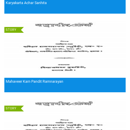
Karyakarta Achar Sanhita
STORY
Mahaveer Karn Pandit Ramnarayan
STORY