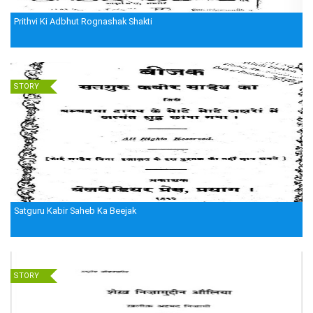
Prithvi Ki Adbhut Rognashak Shakti
STORY
Satguru Kabir Saheb Ka Beejak
STORY