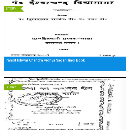
STORY
Pandit Ishwar Chandra Vidhya Sagar Hindi Book
STORY