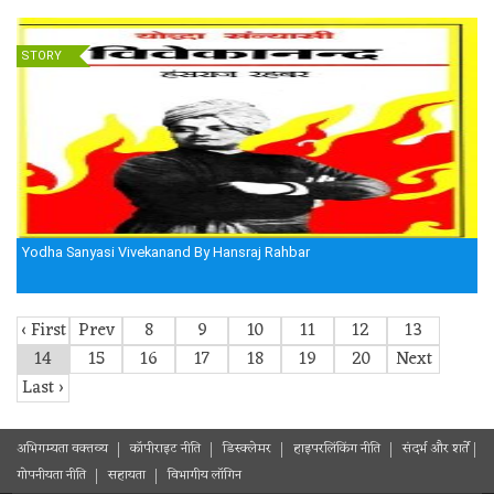
STORY
Yodha Sanyasi Vivekanand By Hansraj Rahbar
‹ First
Prev
8
9
10
11
12
13
14
15
16
17
18
19
20
Next
Last ›
अभिगम्यता वक्तव्य
कॉपीराइट नीति
डिस्क्लेमर
हाइपरलिंकिंग नीति
संदर्भ और शर्ते
गोपनीयता नीति
सहायता
विभागीय लॉगिन