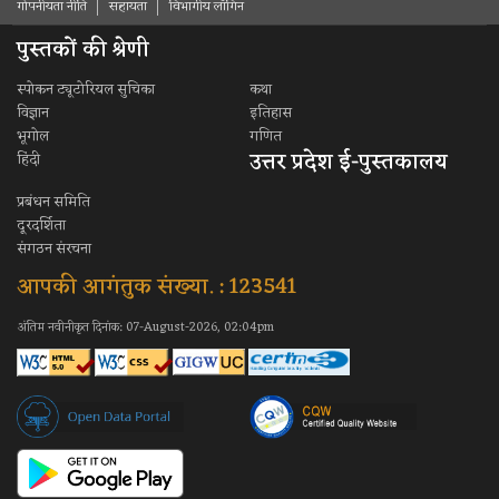
गोपनीयता नीति
सहायता
विभागीय लॉगिन
पुस्तकों की श्रेणी
स्पोकन ट्यूटोरियल सुचिका
कथा
विज्ञान
इतिहास
भूगोल
गणित
उत्तर प्रदेश ई-पुस्तकालय
हिंदी
प्रबंधन समिति
दूरदर्शिता
संगठन संरचना
आपकी आगंतुक संख्या. : 123541
अंतिम नवीनीकृत दिनांक: 07-August-2026, 02:04pm