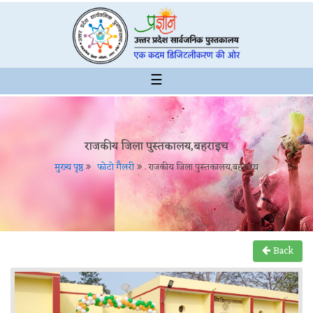
☰
राजकीय जिला पुस्तकालय,बहराइच
मुख्य पृष्ठ
फोटो गैलरी
राजकीय जिला पुस्तकालय,बहराइच
Back