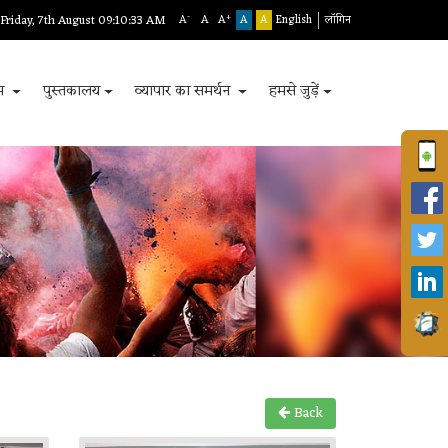
-
+
Friday, 7th August 09:10:33 AM
A
A
A
A
A
English
लॉगिन
रम
पुस्तकालय
व्यापार का समर्थन
हमसे जुड़ें
Back