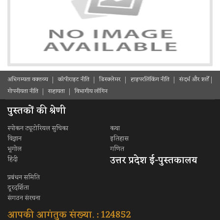
अभिगम्यता वक्तव्य
कॉपीराइट नीति
डिस्क्लेमर
हाइपरलिंकिंग नीति
संदर्भ और शर्ते
गोपनीयता नीति
सहायता
विभागीय लॉगिन
पुस्तकों की श्रेणी
स्पोकन ट्यूटोरियल सुचिका
कथा
विज्ञान
इतिहास
भूगोल
गणित
उत्तर प्रदेश ई-पुस्तकालय
हिंदी
प्रबंधन समिति
दूरदर्शिता
संगठन संरचना
आपकी आगंतुक संख्या. : 124852