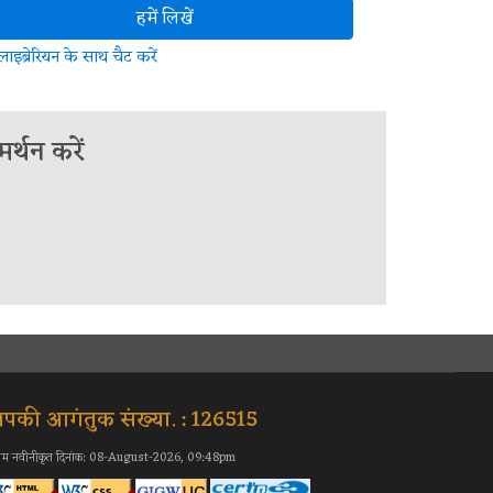
हमें लिखें
लाइब्रेरियन के साथ चैट करें
्थन करें
पकी आगंतुक संख्या. : 126515
िम नवीनीकृत दिनांक: 08-August-2026, 09:48pm