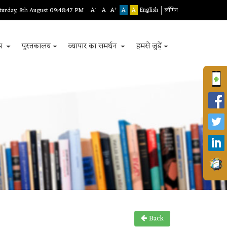
-
+
turday, 8th August 09:48:47 PM
A
A
A
A
A
English
लॉगिन
रम
पुस्तकालय
व्यापार का समर्थन
हमसे जुड़ें
Back