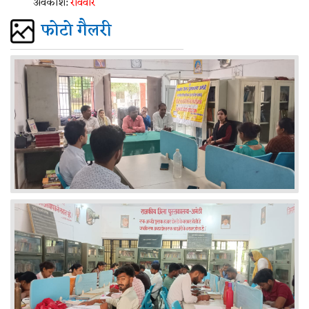
अवकाश:
रविवार
फोटो गैलरी