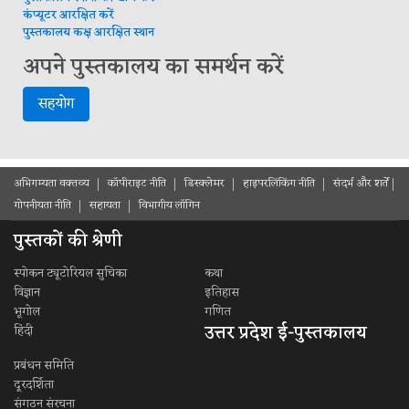
कंप्यूटर आरक्षित करें
पुस्तकालय कक्ष आरक्षित स्थान
अपने पुस्तकालय का समर्थन करें
सहयोग
अभिगम्यता वक्तव्य
कॉपीराइट नीति
डिस्क्लेमर
हाइपरलिंकिंग नीति
संदर्भ और शर्ते
गोपनीयता नीति
सहायता
विभागीय लॉगिन
पुस्तकों की श्रेणी
स्पोकन ट्यूटोरियल सुचिका
कथा
विज्ञान
इतिहास
भूगोल
गणित
उत्तर प्रदेश ई-पुस्तकालय
हिंदी
प्रबंधन समिति
दूरदर्शिता
संगठन संरचना