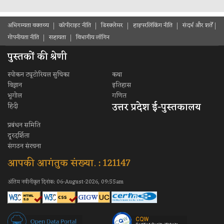
अभिगम्यता वक्तव्य
कॉपीराइट नीति
डिस्क्लेमर
हाइपरलिंकिंग नीति
संदर्भ और शर्ते
गोपनीयता नीति
सहायता
विभागीय लॉगिन
पुस्तकों की श्रेणी
स्पोकन ट्यूटोरियल सुचिका
कथा
विज्ञान
इतिहास
भूगोल
गणित
उत्तर प्रदेश ई-पुस्तकालय
हिंदी
प्रबंधन समिति
दूरदर्शिता
संगठन संरचना
आपकी आगंतुक संख्या. : 121147
अंतिम नवीनीकृत दिनांक: 06-August-2026, 09:55am