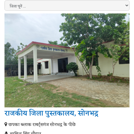
राजकीय जिला पुस्तकालय, सोनभद्र
छपका ब्लाक राबर्ट्सगंज सोनभद्र के पीछे