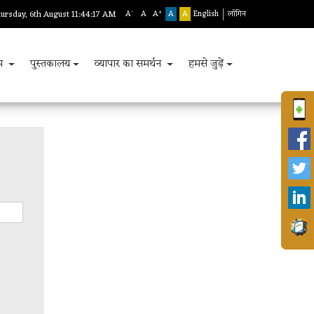
-
+
ursday, 6th August 11:44:17 AM
A
A
A
A
A
English
लॉगिन
रम
पुस्तकालय
व्यापार का समर्थन
हमसे जुड़ें