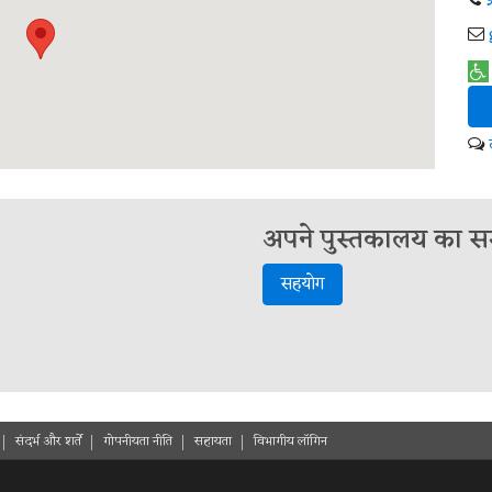
अपने पुस्तकालय का समर
सहयोग
संदर्भ और शर्ते
गोपनीयता नीति
सहायता
विभागीय लॉगिन