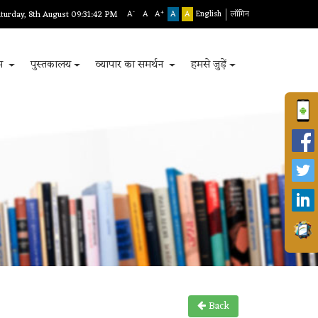
-
+
turday, 8th August 09:31:42 PM
A
A
A
A
A
English
लॉगिन
रम
पुस्तकालय
व्यापार का समर्थन
हमसे जुड़ें
Back