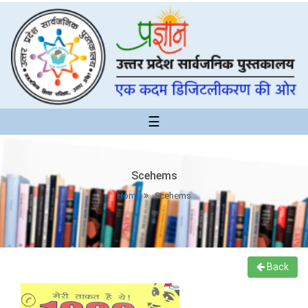
☰
Scehems
Home
Scehems
Back